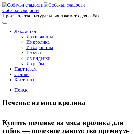
Перейти
к
Собачьи сладости
содержанию
Производство натуральных лакомств для собак
Меню
Лакомства
Из говядины
Из кролика
Из баранины
Из утки
Из индейки
Из рыбы
Партнерам
Cтатьи
Контакты
Поиск
Печенье из мяса кролика
Купить
печенье из мяса кролика для
собак — полезное лакомство премиум-