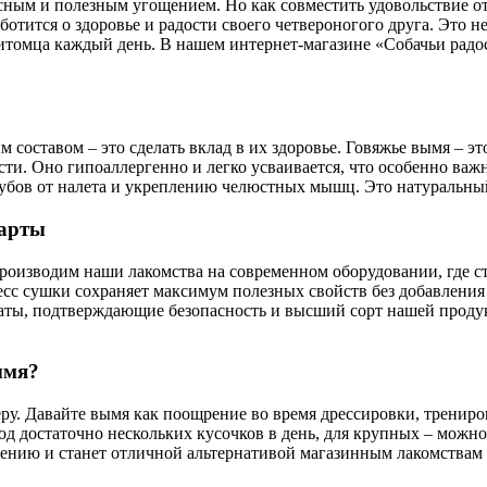
сным и полезным угощением. Но как совместить удовольствие от 
заботится о здоровье и радости своего четвероногого друга. Это
итомца каждый день. В нашем интернет-магазине «Собачьи радо
м составом – это сделать вклад в их здоровье. Говяжье вымя – 
сти. Оно гипоаллергенно и легко усваивается, что особенно ва
 зубов от налета и укреплению челюстных мышц. Это натураль
дарты
 производим наши лакомства на современном оборудовании, где 
есс сушки сохраняет максимум полезных свойств без добавления
ты, подтверждающие безопасность и высший сорт нашей продукци
ымя?
еру. Давайте вымя как поощрение во время дрессировки, тренир
род достаточно нескольких кусочков в день, для крупных – можн
лению и станет отличной альтернативой магазинным лакомствам