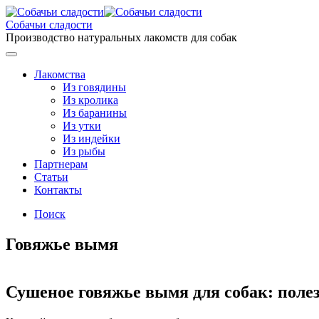
Перейти
к
Собачьи сладости
содержанию
Производство натуральных лакомств для собак
Меню
Лакомства
Из говядины
Из кролика
Из баранины
Из утки
Из индейки
Из рыбы
Партнерам
Cтатьи
Контакты
Поиск
Говяжье вымя
Сушеное говяжье вымя для собак: полез