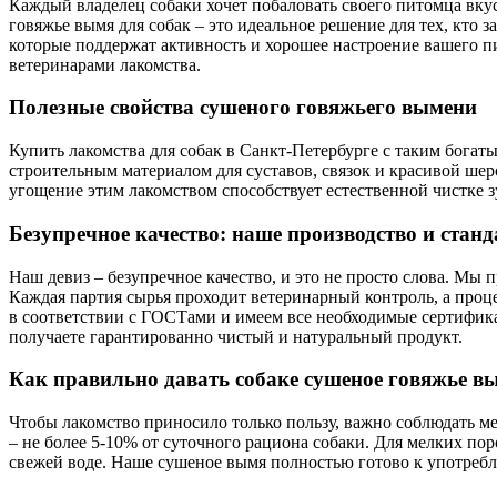
Каждый владелец собаки хочет побаловать своего питомца вку
говяжье вымя для собак – это идеальное решение для тех, кто 
которые поддержат активность и хорошее настроение вашего п
ветеринарами лакомства.
Полезные свойства сушеного говяжьего вымени
Купить лакомства для собак в Санкт-Петербурге с таким богаты
строительным материалом для суставов, связок и красивой шер
угощение этим лакомством способствует естественной чистке
Безупречное качество: наше производство и стан
Наш девиз – безупречное качество, и это не просто слова. Мы
Каждая партия сырья проходит ветеринарный контроль, а проц
в соответствии с ГОСТами и имеем все необходимые сертифика
получаете гарантированно чистый и натуральный продукт.
Как правильно давать собаке сушеное говяжье в
Чтобы лакомство приносило только пользу, важно соблюдать м
– не более 5-10% от суточного рациона собаки. Для мелких по
свежей воде. Наше сушеное вымя полностью готово к употреб