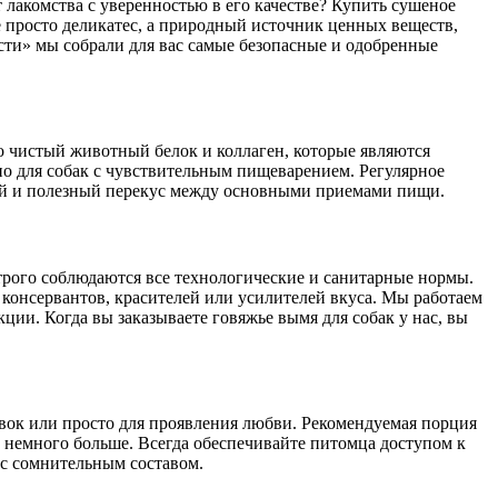
лакомства с уверенностью в его качестве? Купить сушеное
 не просто деликатес, а природный источник ценных веществ,
сти» мы собрали для вас самые безопасные и одобренные
это чистый животный белок и коллаген, которые являются
жно для собак с чувствительным пищеварением. Регулярное
ный и полезный перекус между основными приемами пищи.
строго соблюдаются все технологические и санитарные нормы.
 консервантов, красителей или усилителей вкуса. Мы работаем
и. Когда вы заказываете говяжье вымя для собак у нас, вы
овок или просто для проявления любви. Рекомендуемая порция
о немного больше. Всегда обеспечивайте питомца доступом к
 с сомнительным составом.